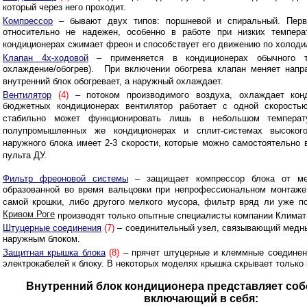
который через него проходит.
Компрессор
– бывают двух типов: поршневой и спиральный. Перв
относительно не надежен, особенно в работе при низких темпера
кондиционерах сжимает фреон и способствует его движению по холод
Клапан 4х-ходовой
– применяется в кондиционерах обычного т
охлаждение/обогрев). При включении обогрева клапан меняет напр
внутренний блок обогревает, а наружный охлаждает.
Вентилятор
(4)
– потоком производимого воздуха, охлаждает кон
бюджетных кондиционерах вентилятор работает с одной скорость
стабильно может функционировать лишь в небольшом температ
полупромышленных же кондиционерах и сплит-системах высокого
наружного блока имеет 2-3 скорости, которые можно самостоятельно
пульта ДУ.
Фильтр фреоновой системы
– защищает компрессор блока от мел
образованной во время вальцовки при непрофессиональном монтаже
самой крошки, либо другого мелкого мусора, фильтр вряд ли уже 
Кривом Роге
производят только опытные специалисты компании Климат
Штуцерные соединения
(7)
– соединительный узел, связывающий медные
наружным блоком.
Защитная крышка блока
(8)
– прячет штуцерные и клеммные соединен
электрокабелей к блоку. В некоторых моделях крышка скрывает только
Внутренний блок кондиционера представляет соб
включающий в себя: