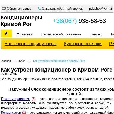
Обратная связь
Заказать обратный звонок
pdashop@email.
Кондиционеры
+38(067)
938-58-53
Кривой Рог
Установка
Сервисное обслуживание
Ремонт
А
Настенные кондиционеры
Кухонные вытяжки
Ре
Главная
Блог
Как устроен кондиционер в Кривом Роге
Как устроен кондиционер в Кривом Роге
09.01.2016
Все кондиционеры, как обычные сплит-системы, так и канальные, касс
Наружный блок кондиционера состоит из таких к
частей:
Плата управления
(3)
– установлена только на инверторных моделях
инверторных моделях она монтируется во внутреннем блоке, т.к.
влажности воздуха ухудшают надежную работу электронных частей.
Конденсатор
(1)
– это радиатор, конденсирующий и охлаждающий фрео