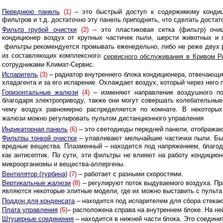
Переднюю панель
(1)
– это быстрый доступ к содержимому кондиц
фильтров и т.д. достаточно эту панель приподнять, что сделать достат
Фильтр грубой очистки
(2)
– это пластиковая сетка (фильтр) очи
кондиционер воздух от крупных частичек пыли, шерсти животных и п
фильтры рекомендуется промывать еженедельно, либо не реже двух р
из составляющих комплексного
сервисного обслуживания в Кривом Р
сотрудниками Климат-Сервис.
Испаритель
(3)
– радиатор внутреннего блока кондиционера, отвечающи
хладагента и за его испарение. Охлаждает воздух, который через него 
Горизонтальные жалюзи
(4)
– изменяют направление воздушного по
благодаря электроприводу, также они могут совершать колебательные
чему воздух равномерно распределяется по комнате. В некоторы
жалюзи можно регулировать пультом дистанционного управления
Индикаторная панель
(6)
– это светодиоды передней панели, отображаю
Фильтры тонкой очистки
– улавливают мельчайшие частички пыли. Быва
вредные вещества. Плазменный – находится под напряжением, благода
как антисептик. По сути, эти фильтры не влияют на работу кондицио
микроорганизмы и вещества-аллергены.
Вентилятор (турбина)
(7)
– работает с разными скоростями.
Вертикальные жалюзи
(8)
– регулируют поток выдуваемого воздуха. П
являются некоторые элитные модели, где их можно выставить с пульта
Поддон для конденсата
– находится под испарителем для сбора стекаю
Плата управления
(6)
– расположена справа на внутреннем блоке. На н
Штуцерные соединения
– находится в нижней части блока. Это соедин