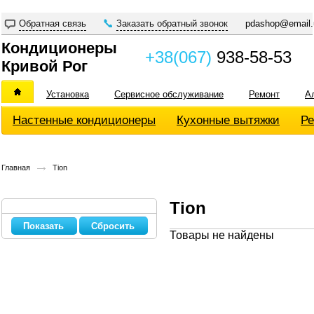
Обратная связь
Заказать обратный звонок
pdashop@email.
Кондиционеры
+38(067)
938-58-53
Кривой Рог
Установка
Сервисное обслуживание
Ремонт
А
Настенные кондиционеры
Кухонные вытяжки
Ре
Главная
Tion
Tion
Сбросить
Товары не найдены