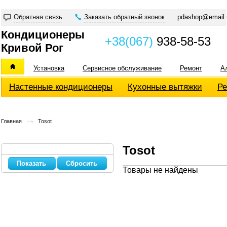
Обратная связь
Заказать обратный звонок
pdashop@email.
Кондиционеры
+38(067)
938-58-53
Кривой Рог
Установка
Сервисное обслуживание
Ремонт
А
Настенные кондиционеры
Кухонные вытяжки
Ре
Главная
Tosot
Tosot
Сбросить
Товары не найдены