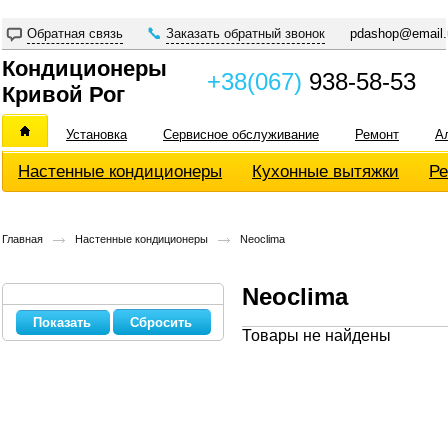
Обратная связь
Заказать обратный звонок
pdashop@email.
Кондиционеры
+38(067)
938-58-53
Кривой Рог
Установка
Сервисное обслуживание
Ремонт
А
Настенные кондиционеры
Кухонные вытяжки
Ре
Главная
Настенные кондиционеры
Neoclima
Neoclima
Сбросить
Товары не найдены