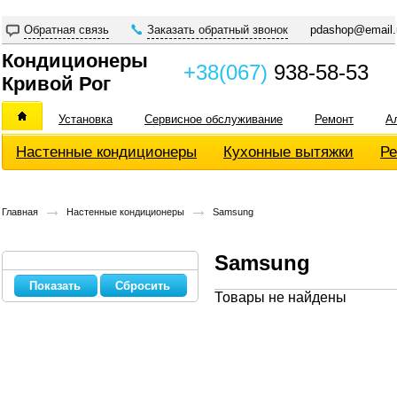
Обратная связь
Заказать обратный звонок
pdashop@email.
Кондиционеры
+38(067)
938-58-53
Кривой Рог
Установка
Сервисное обслуживание
Ремонт
А
Настенные кондиционеры
Кухонные вытяжки
Ре
Главная
Настенные кондиционеры
Samsung
Samsung
Сбросить
Товары не найдены